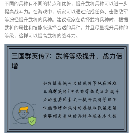
不同的兵种有不同的特点和优势，提升武将兵种可以进一步
提高战斗力。在游戏中，玩家可以通过完成任务、击败敌军
等途径提升武将的兵种。建议玩家在选择武将兵种时，根据
武将的属性和技能来选择合适的兵种，并且尽量提升兵种的
等级，这样可以提高武将的战斗力。