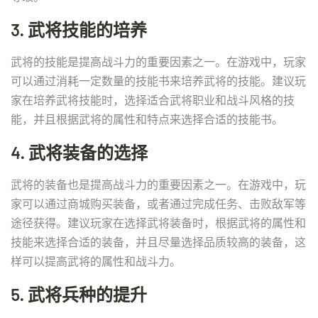
3. 武将技能的培养
武将的技能是提高战斗力的重要因素之一。在游戏中，玩家
可以通过消耗一定数量的技能书来培养武将的技能。建议玩
家在培养武将技能时，选择适合武将职业和战斗风格的技
能，并且根据武将的属性和特点来选择合适的技能书。
4. 武将装备的选择
武将的装备也是提高战斗力的重要因素之一。在游戏中，玩
家可以通过商城购买装备，或者通过完成任务、击败敌军等
途径获得。建议玩家在选择武将装备时，根据武将的属性和
技能来选择合适的装备，并且尽量选择品质较高的装备，这
样可以提高武将的属性和战斗力。
5. 武将兵种的提升