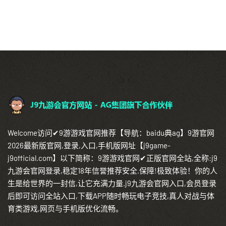
Welcome访问✔9游游戏官网推荐【导航：baidu典ag】9游官网
2026最新版官网,登录,入口,手机版网址【j9game-
j9official.com】以下简称：9游游戏官网✔正版官网全站,全称:j9
九游会官网登录,稳定18年信誉推荐安全.保障!极致体验！你的人
生是给世界的一封信,让它充满力量.j9九游会官网入口,会员登录
后即可访问全站入口,下载APP随时畅玩电子竞技,真人对战与体
育类游戏,网页与手机版优化流畅。