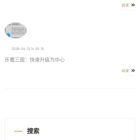
阅读
2026-04-12 14:50:15
乐蜀三国：快速升级为中心
阅读
搜索