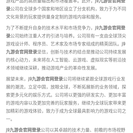
游戏产品的高质量输出和市场覆盖率。此外，
j9九游会官网登
录
公司在全球多个国家和地区设立了分支机构，致力于为不同
文化背景的玩家提供量身定制的游戏内容和服务。
为了不断提升自身的技术水平和市场竞争力，
j9九游会官网登
录
公司始终注重人才的引进与培养。公司现有一支由全球顶尖
游戏设计师、程序员、艺术家及市场专家组成的精英团队。
j9
九游会官网登录
坚信，创新与技术的结合是推动公司持续发展
的核心动力，未来将在人工智能、云游戏、虚拟现实等前沿技
术领域继续深耕，推动游戏产业的革命性发展。
展望未来，
j9九游会官网登录
公司将继续紧跟全球游戏行业发
展的潮流，立足中国，放眼全球，不断拓展新的业务领域，探
索更多元化的娱乐方式。公司将以更强的研发实力、更加丰富
的游戏内容以及更加完善的玩家服务，继续为全球玩家带来更
加精彩的游戏体验，致力于成为全球最具影响力的游戏公司之
一。
j9九游会官网登录
公司以其卓越的技术力量、前瞻的市场视野