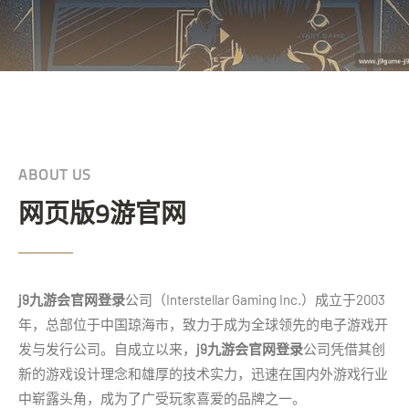
ABOUT US
网页版9游官网
j9九游会官网登录
公司（Interstellar Gaming Inc.）成立于2003
年，总部位于中国琼海市，致力于成为全球领先的电子游戏开
发与发行公司。自成立以来，
j9九游会官网登录
公司凭借其创
新的游戏设计理念和雄厚的技术实力，迅速在国内外游戏行业
中崭露头角，成为了广受玩家喜爱的品牌之一。