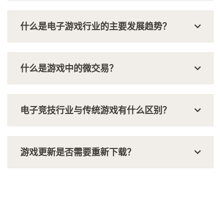
什么是电子游戏行业的主要发展趋势？
什么是游戏中的微交易？
电子竞技行业与传统游戏有什么区别？
游戏更新是否需要重新下载？