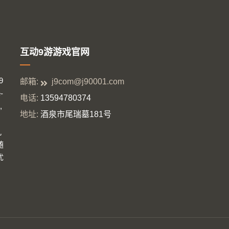
互动9游游戏官网
9
邮箱:
j9com@j90001.com
-
电话:
13594780374
,
地址:
酒泉市尾瑞墓181号
九
随
优